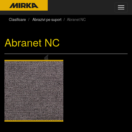
Toggl
navig
Clasificare
Abrazivi pe suport
Abranet NC
Abranet NC