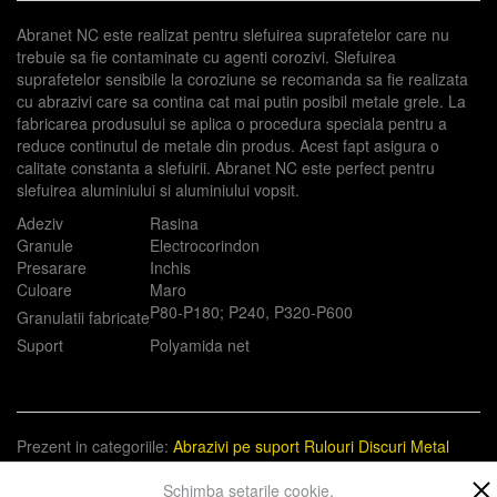
Abranet NC este realizat pentru slefuirea suprafetelor care nu
trebuie sa fie contaminate cu agenti corozivi. Slefuirea
suprafetelor sensibile la coroziune se recomanda sa fie realizata
cu abrazivi care sa contina cat mai putin posibil metale grele. La
fabricarea produsului se aplica o procedura speciala pentru a
reduce continutul de metale din produs. Acest fapt asigura o
calitate constanta a slefuirii. Abranet NC este perfect pentru
slefuirea aluminiului si aluminiului vopsit.
Adeziv
Rasina
Granule
Electrocorindon
Presarare
Inchis
Culoare
Maro
P80-P180; P240, P320-P600
Granulatii fabricate
Suport
Polyamida net
Prezent in categoriile:
Abrazivi pe suport
Rulouri
Discuri
Metal
Constructii
Schimba setarile cookie.