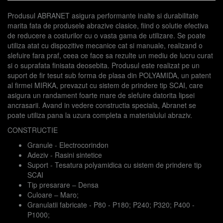
Produsul ABRANET asigura performante inalte si durabilitate
marita fata de produsele abrazive clasice, fiind o solutie efectiva
de reducere a costurilor cu o vasta gama de utilizare. Se poate
utiliza atat cu dispozitive mecanice cat si manuale, realizand o
slefuire fara praf, ceea ce face sa rezulte un mediu de lucru curat
si o suprafata finisata deosebita. Produsul este realizat pe un
suport de fir tesut sub forma de plasa din POLYAMIDA, un patent
al firmei MIRKA, prevazut cu sistem de prindere tip SCAI, care
asigura un randament foarte mare de slefuire datorita lipsei
ancrasarii. Avand in vedere constructia speciala, Abranet se
poate utiliza pana la uzura completa a materialului abraziv.
CONSTRUCTIE
Granule - Electrocorindon
Adeziv - Rasini sintetice
Suport - Tesatura polyamidica cu sistem de prindere tip
SCAI
Tip presarare – Densa
Culoare – Maro;
Granulatii fabricate - P80 - P180; P240; P320; P400 -
P1000;