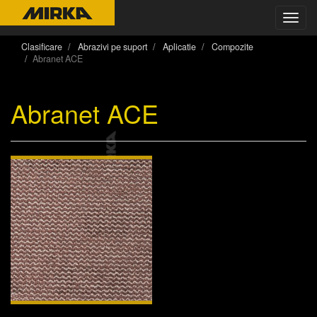
Toggl
navig
Clasificare
Abrazivi pe suport
Aplicatie
Compozite
Abranet ACE
Abranet ACE