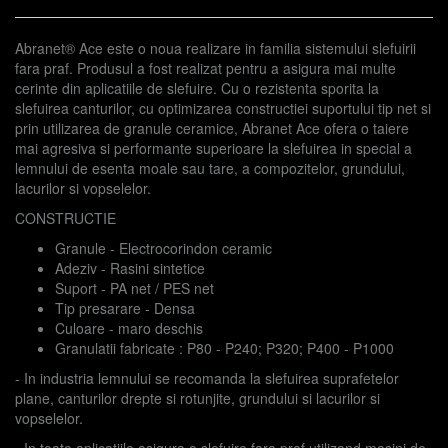
Abranet® Ace este o noua realizare in familia sistemului slefuirii
fara praf. Produsul a fost realizat pentru a asigura mai multe
cerinte din aplicatiile de slefuire. Cu o rezistenta sporita la
slefuirea canturilor, cu optimizarea constructiei suportului tip net si
prin utilizarea de granule ceramice, Abranet Ace ofera o taiere
mai agresiva si performante superioare la slefuirea in special a
lemnului de esenta moale sau tare, a compozitelor, grundului,
lacurilor si vopselelor.
CONSTRUCTIE
Granule - Electrocorindon ceramic
Adeziv - Rasini sintetice
Suport - PA net / PES net
Tip presarare - Densa
Culoare - maro deschis
Granulatii fabricate : P80 - P240; P320; P400 - P1000
- In industria lemnului se recomanda la slefuirea suprafetelor
plane, canturilor drepte si rotunjite, grundului si lacurilor si
vopselelor.