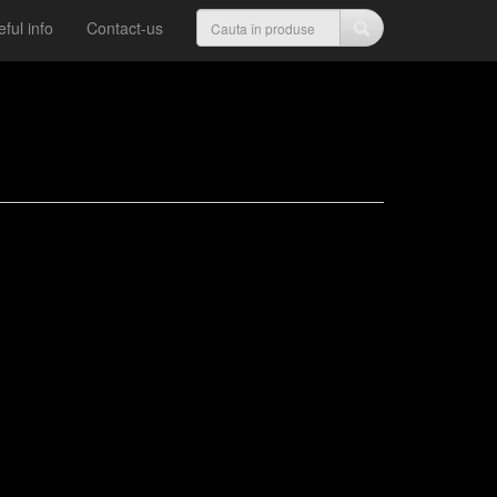
ful info
Contact-us