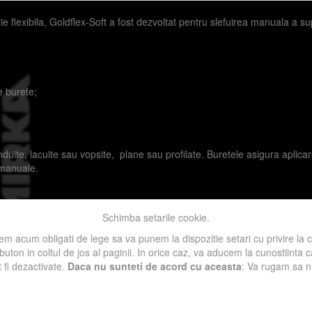
ie flexibila, Goldflex-Soft a fost dezvoltat pentru slefuirea manuala a s
e burete;
ite, lacuite sau vopsite, plane sau profilate. Buretele asigura aplicare
 manuale.
Schimba setarile cookie.
Lemn
m acum obligati de lege sa va punem la dispozitie setari cu privire la 
 buton in coltul de jos al paginii. In orice caz, va aducem la cunostiinta
t fi dezactivate.
Daca nu sunteti de acord cu aceasta
: Va rugam sa nu 
l accesarii informatiilor de pe acest site sau a materialelor prezentate a