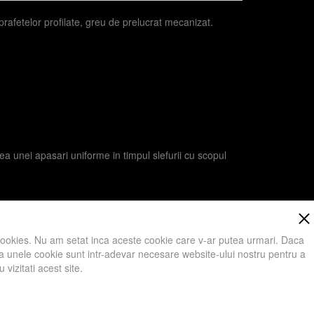
uprafetelor profilate, greu de prelucrat mecanizat.
a unei apasari uniforme in timpul slefurii cu scopul
cookies. Nu am setat inca aceste cookie care v-ar putea urmari. Daca
 ca unele cookie sunt intr-adevar necesare website-ului nostru pentru a
vizitati acest site.
ici va rugam sa apasati Accept toate Cookies.