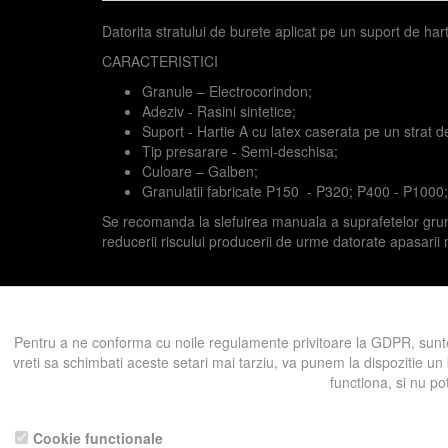
Datorita stratului de burete aplicat pe un suport de hart
CARACTERISTICI
Granule – Electrocorindon;
Adeziv - Rasini sintetice;
Suport - Hartie A cu latex caserata pe un strat d
Tip presarare - Semi-deschisa;
Culoare – Galben;
Granulatii fabricate P150 - P320; P400 - P1000;
Se recomanda la slefuirea manuala a suprafetelor grundu
reducerii riscului producerii de urme datorate apasarii
Prezent in categoriile:
Abrazivi pe suport
Rulouri
Hârtie
Pentru a ne conforma cu noile regulamente privitoare la GDPR, sunte
vreti sa schimbati aceste setari mai tarziu, va punem la dispozitie un
functiona, si nu po
Înapoi la produse
Pentru a ne sprijini activitatea, in schimbu
Cookie functionale