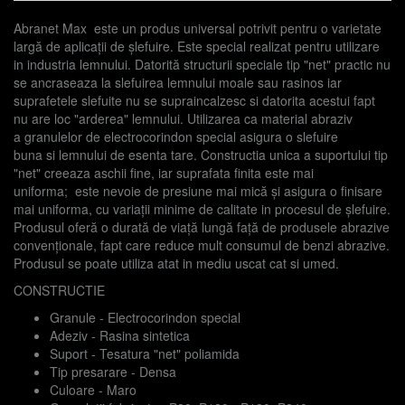
Abranet Max este un produs universal potrivit pentru o varietate
largă de aplicații de șlefuire. Este special realizat pentru utilizare
in industria lemnului. Datorită structurii speciale tip "net" practic nu
se ancraseaza la slefuirea lemnului moale sau rasinos iar
suprafetele slefuite nu se supraincalzesc si datorita acestui fapt
nu are loc "arderea" lemnului. Utilizarea ca material abraziv
a granulelor de electrocorindon special asigura o slefuire
buna si lemnului de esenta tare. Constructia unica a suportului tip
"net" creeaza aschii fine, iar suprafata finita este mai
uniforma; este nevoie de presiune mai mică și asigura o finisare
mai uniforma, cu variații minime de calitate in procesul de șlefuire.
Produsul oferă o durată de viață lungă față de produsele abrazive
convenționale, fapt care reduce mult consumul de benzi abrazive.
Produsul se poate utiliza atat in mediu uscat cat si umed.
CONSTRUCTIE
Granule - Electrocorindon special
Adeziv - Rasina sintetica
Suport - Tesatura "net" poliamida
Tip presarare - Densa
Culoare - Maro