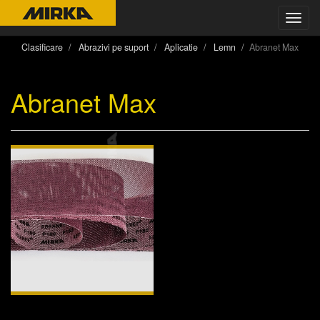
Toggl
navig
Clasificare
Abrazivi pe suport
Aplicatie
Lemn
Abranet Max
Abranet Max