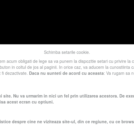
Schimba setarile cookie.
onale
Lemn
Polish
Metal
Constructii
Compozite
Bricolaj
Electrice
m acum obligati de lege sa va punem la dispozitie setari cu privire la 
 buton in coltul de jos al paginii. In orice caz, va aducem la cunostiinta
t fi dezactivate.
Daca nu sunteti de acord cu aceasta
: Va rugam sa nu 
l accesarii informatiilor de pe acest site sau a materialelor prezentate a
i site. Nu va urmarim in nici un fel prin utilizarea acestora. De 
fisa acest ecran cu optiuni.
t ©
Petro
&
Aquis
2022-2027 - servicii profesionale de creare
WebNou
. H
istice despre cine ne viziteaza site-ul, din ce regiune, cu ce browser
e pe acest site au fost furnizate de catre proprietarul de domeniu! Pentru orice prob