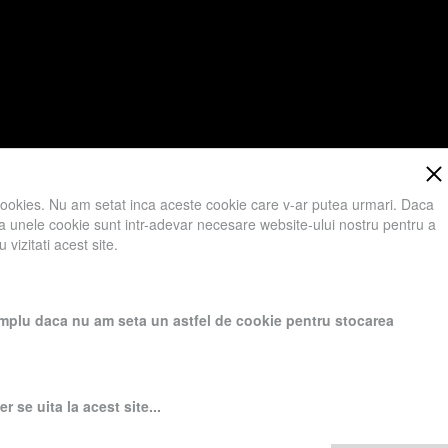
cookies. Nu am setat inca aceste cookie care v-ar putea urmari. Daca
 ca unele cookie sunt intr-adevar necesare website-ului nostru pentru a
vizitati acest site.
ici va rugam sa apasati Accept toate Cookies.
exemplu daca nu am seta un astfel de cookie pentru stocarea
ai la noi !
 se uita la acest site...
leme va rog sa ne contactati.