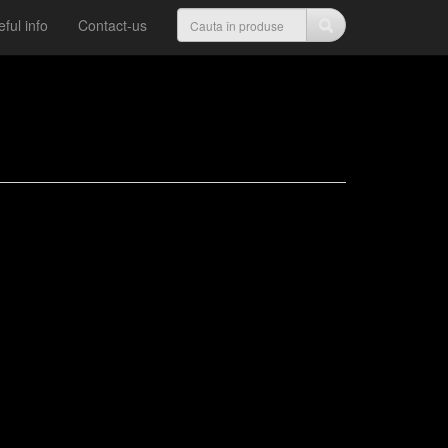
ful info
Contact-us