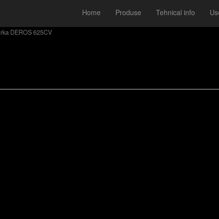
Home
Produse
Tehnical info
Use
irka DEROS 625CV