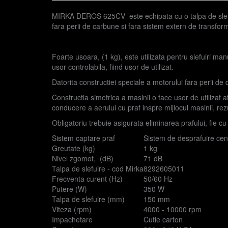
MIRKA DEROS 625CV este echipata cu o talpa de slefu
fara perii de carbune si fara sistem extern de transform
Foarte usoara, (1 kg), este utilizata pentru slefuiri ma
usor controlabila, fiind usor de utilizat.
Datorita constructiei speciale a motorului fara perii d
Constructia simetrica a masinii o face usor de utilizat
conducere a aerului cu praf inspre mijlocul masinii, rezu
Obligatoriu trebuie asigurata eliminarea prafului, fie cu 
Sistem captare praf
Sistem de desprafuire cen
Greutate (kg)
1 kg
Nivel zgomot, (dB)
71 dB
Talpa de slefuire - cod Mirka
8292605011
Frecventa curent (Hz)
50/60 Hz
Putere (W)
350 W
Talpa de slefuire (mm)
150 mm
Viteza (rpm)
4000 - 10000 rpm
Impachetare
Cutie carton