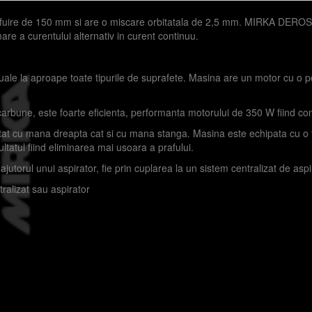
ire de 150 mm si are o miscare orbitatala de 2,5 mm. MIRKA DEROS 6
are a curentului alternativ in curent continuu.
nuale la aproape toate tipurile de suprafete. Masina are un motor cu o po
e carbune, este foarte eficienta, performanta motorului de 350 W fiind 
 atat cu mana dreapta cat si cu mana stanga. Masina este echipata cu o t
ltatul fiind eliminarea mai usoara a prafului.
ajutorul unui aspirator, fie prin cuplarea la un sistem centralizat de aspi
tralizat sau aspirator