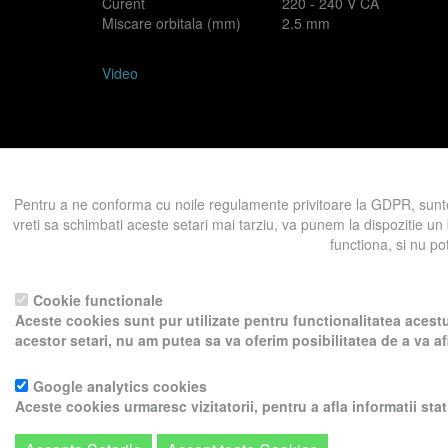
Curent
220 - 240 V CA
Miscare orbitala (mm)
2.5 mm
Video
Prezent in categoriile:
Masini de slefuit manual profesi
Pentru a ne conforma cu noile regulamente privitoare la GDPR, sunte
vreti sa schimbati aceste setari mai tarziu, va punem la dispozitie un
functiona, si nu po
Înapoi la produse
Pentru a ne sprijini activitatea, in schimbu
Cookie functionale
Aceste cookies sunt pur utilizate pentru functionalitatea acestu
acestor setari, nu am putea sa va oferim posibilitatea de a va a
Google analytics cookies
Copyrigh
Aceste cookies urmaresc vizitatorii, pentru a afla informatii stat
Textele si imaginile prezent