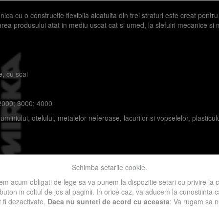
ica cu o constructie flexibila alcatuita din trei straturi este creat pentru
izarea produsului atat in mediu uscat cat si umed, la slefuiri mecanice si
e, cu scai
 2000; 3000; 4000
niului, otelului, metalelor neferoase, lacurilor si vopselelor, plasticului
Schimba setarile cookie.
Lemn
Polish
Metal
Compozite
Bricolaj
m acum obligati de lege sa va punem la dispozitie setari cu privire la 
 buton in coltul de jos al paginii. In orice caz, va aducem la cunostiinta
t fi dezactivate.
Daca nu sunteti de acord cu aceasta
: Va rugam sa nu 