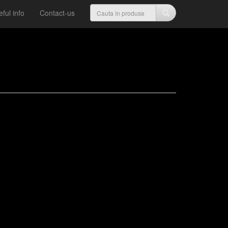
ful info
Contact-us