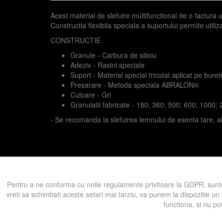
Acest material de slefuire multifunctional de o factura un
Constructia flexibila speciala a suportului permite util
CONSTRUCTIE
Granule - Carbura de siliciu
Adeziv - Rasini speciale
Suport - Material special tricotat aplicat pe buret
Presarare - Metoda speciala ABRALON®
Culoare - Gri
Granulatii fabricate - 180; 360; 500; 600; 1000;
- Se recomanda la slefuirea lemnului de esenta tare, alumi
Prezent in categoriile:
Abrazivi pe suport
Discuri
Altele
Pentru a ne conforma cu noile regulamente privitoare la GDPR, sunte
vreti sa schimbati aceste setari mai tarziu, va punem la dispozitie un
functiona, si nu po