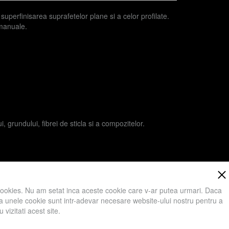
 superfinisarea suprafetelor plane si a celor profilate.
 manuale.
, grundului, fibrei de sticla si a compozitelor.
cookies. Nu am setat inca aceste cookie care v-ar putea urmari. Daca
 ca unele cookie sunt intr-adevar necesare website-ului nostru pentru a
vizitati acest site.