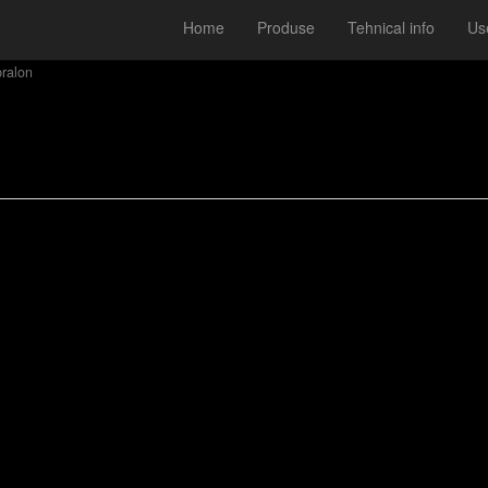
Home
Produse
Tehnical info
Use
ralon