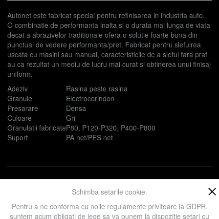
Autonet este fabricat special pentru refinisarea in industria auto.
O combinatie de performanta inalta si o durata mai lunga de viata
decat a abrazivelor traditionale ofera o solutie foarte buna din
punctual de vedere performanta/pret. Fabricat pentru slefuirea
uscata cu masini sau manual, caracteristicile de a slefui fara praf
au ca rezultat un mediu de lucru mai curat si obtinerea unui finisaj
uniform.
Adeziv
Rasina peste rasina
Granule
Electrocorindon
Presarare
Densa
Culoare
Gri
Granulatii fabricate
P80, P120-P320, P400-P800
Suport
PA net/PES net
Prezent in categoriile:
Abrazivi pe suport
Discuri
Metal
Schimba setarile cookie.
Pentru a ne conforma cu noile regulamente privitoare la GDPR,
suntem acum obligati de lege sa va punem la dispozitie setari cu