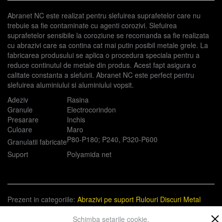
Abranet NC este realizat pentru slefuirea suprafetelor care nu
trebuie sa fie contaminate cu agenti corozivi. Slefuirea
suprafetelor sensibile la coroziune se recomanda sa fie realizata
cu abrazivi care sa contina cat mai putin posibil metale grele. La
fabricarea produsului se aplica o procedura speciala pentru a
reduce continutul de metale din produs. Acest fapt asigura o
calitate constanta a slefuirii. Abranet NC este perfect pentru
slefuirea aluminiului si aluminiului vopsit.
Adeziv
Rasina
Granule
Electrocorindon
Presarare
Inchis
Culoare
Maro
P80-P180; P240, P320-P600
Granulatii fabricate
Suport
Polyamida net
Prezent in categoriile:
Abrazivi pe suport
Rulouri
Discuri
Metal
Constructii
Schimba setarile cookie.