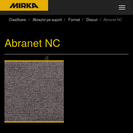
Toggl
navig
Clasificare
Abrazivi pe suport
Format
Discuri
Abranet NC
Abranet NC