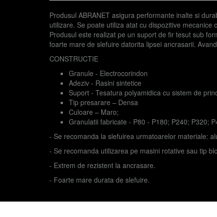
Produsul ABRANET asigura performante inalte si durabil
utilizare. Se poate utiliza atat cu dispozitive mecanice
Produsul este realizat pe un suport de fir tesut sub 
foarte mare de slefuire datorita lipsei ancrasarii. Avan
CONSTRUCTIE
Granule - Electrocorindon
Adeziv - Rasini sintetice
Suport - Tesatura polyamidica cu sistem de prin
Tip presarare – Densa
Culoare – Maro;
Granulatii fabricate - P80 - P180; P240; P320; 
- Se recomanda la slefuirea urmatoarelor materiale: al
- Se recomanda utilizarea pe masini rotative sau tip bl
- Extrem de rezistent la ancrasare.
- Foarte mare durata de slefuire.