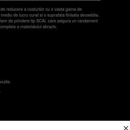
a de reducere a costurilor cu o vasta gama de
n mediu de lucru curat si o suprafata finisata deosebita.
istem de prindere tip SCAI, care asigura un randament
completa a materialului abraziv.
ozite.
.