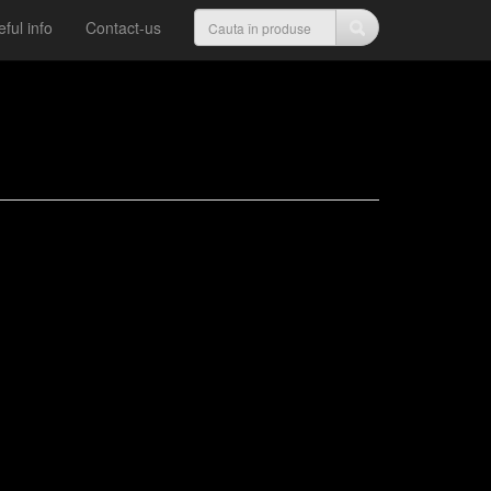
ful info
Contact-us