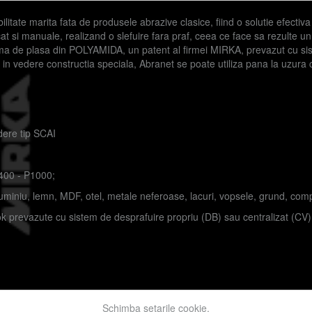
itate marita fata de produsele abrazive clasice, fiind o solutie efectiv
 cat si manuale, realizand o slefuire fara praf, ceea ce face sa rezulte u
forma de plasa din POLYAMIDA, un patent al firmei MIRKA, prevazut cu s
d in vedere constructia speciala, Abranet se poate utiliza pana la uzura 
dere tip SCAI
P400 - P1000;
uminiu, lemn, MDF, otel, metale neferoase, lacuri, vopsele, grund, comp
ok prevazute cu sistem de desprafuire propriu (DB) sau centralizat (CV)
Schimba setarile cookie.