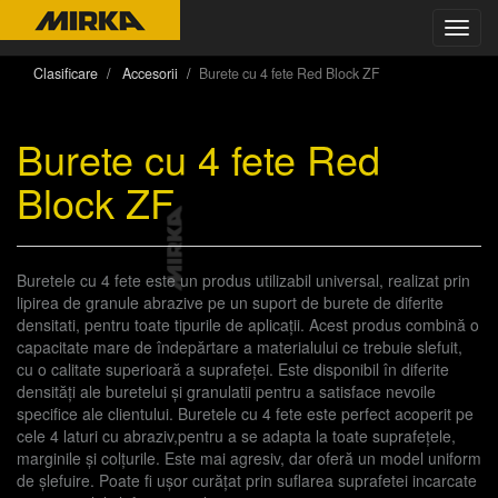
Toggl
navig
Clasificare
Accesorii
Burete cu 4 fete Red Block ZF
Burete cu 4 fete Red
Block ZF
Buretele cu 4 fete este un produs utilizabil universal, realizat prin
lipirea de granule abrazive pe un suport de burete de diferite
densitati, pentru toate tipurile de aplicații. Acest produs combină o
capacitate mare de îndepărtare a materialului ce trebuie slefuit,
cu o calitate superioară a suprafeței. Este disponibil în diferite
densități ale buretelui și granulatii pentru a satisface nevoile
specifice ale clientului. Buretele cu 4 fete este perfect acoperit pe
cele 4 laturi cu abraziv,pentru a se adapta la toate suprafețele,
marginile și colțurile. Este mai agresiv, dar oferă un model uniform
de șlefuire. Poate fi ușor curățat prin suflarea suprafetei incarcate