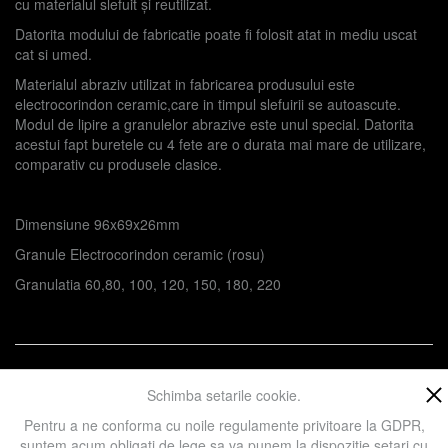
cu materialul slefuit și reutilizat.
Datorita modului de fabricatie poate fi folosit atat in mediu uscat
cat si umed.
Materialul abraziv utilizat in fabricarea produsului este
electrocorindon ceramic,care in timpul slefuirii se autoascute.
Modul de lipire a granulelor abrazive este unul special. Datorita
acestui fapt buretele cu 4 fete are o durata mai mare de utilizare,
comparativ cu produsele clasice.
Dimensiune 96x69x26mm
Granule Electrocorindon ceramic (rosu)
Granulatia 60,80, 100, 120, 150, 180, 220
Prezent in categoriile:
Accesorii
Schimba setarile cookie.
Pentru a ne conforma cu noile regulamente privitoare la GDPR,
suntem acum obligati de lege sa va punem la dispozitie setari cu