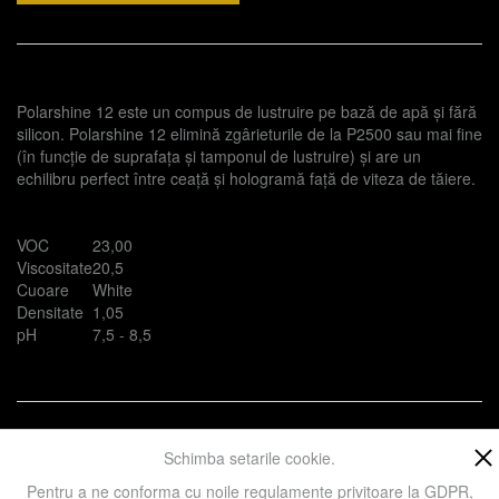
Polarshine 12 este un compus de lustruire pe bază de apă și fără
silicon. Polarshine 12 elimină zgârieturile de la P2500 sau mai fine
(în funcție de suprafața și tamponul de lustruire) și are un
echilibru perfect între ceață și hologramă față de viteza de tăiere.
VOC
23,00
Viscositate
20,5
Cuoare
White
Densitate
1,05
pH
7,5 - 8,5
Prezent in categoriile:
Accesorii
Noutati
Schimba setarile cookie.
Pentru a ne conforma cu noile regulamente privitoare la GDPR,