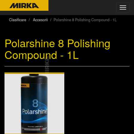
Toggl
navig
Clasificare
Accesorii
Polarshine 8 Polishing Compound - 1L
Polarshine 8 Polishing
Compound - 1L