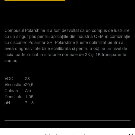
Compusul Polarshine 8 a fost dezvoltat ca un compus de lustruire
cu un singur pas pentru aplicațiile din industria OEM în combinație
cu discurile Polarstar SR. Polarshine 8 este optimizat pentru a
avea o agresivitate bine echilibrată și pentru a obține un nivel de
luciu foarte ridicat în straturile normale de 2K și 1K transparente
sau nu.
VOC
23
Viscositate
20,5
Culoare
Alb
Densitate
1,05
pH
7 - 8
Prezent in categoriile:
Accesorii
Noutati