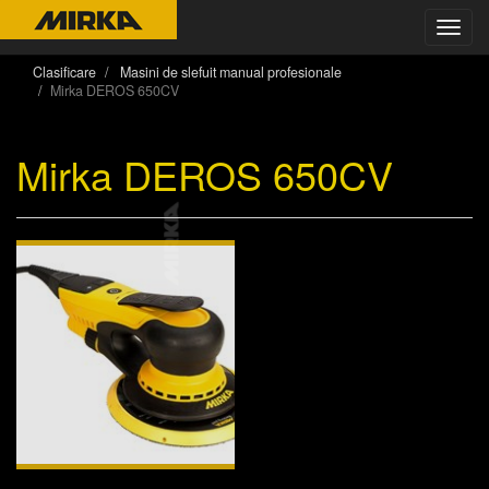
Toggl
navig
Clasificare
Masini de slefuit manual profesionale
Mirka DEROS 650CV
Mirka DEROS 650CV