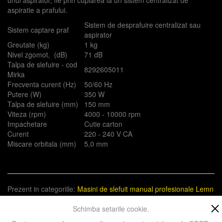
unui aspirator, fie prin cuplarea la un sistem centralizat de
aspiratie a prafului.
Sistem de desprafuire centralizat sau
Sistem captare praf
aspirator
Greutate (kg)
1 kg
Nivel zgomot, (dB)
71 dB
Talpa de slefuire - cod
8292605011
Mirka
Frecventa curent (Hz)
50/60 Hz
Putere (W)
350 W
Talpa de slefuire (mm)
150 mm
Viteza (rpm)
4000 - 10000 rpm
Impachetare
Cutie carton
Curent
220 - 240 V CA
Miscare orbitala (mm)
5,0 mm
Prezent in categoriile:
Masini de slefuit manual profesionale
Lemn
Polish
Metal
Constructii
Compozite
Bricolaj
Electrice
Schimba setarile cookie.