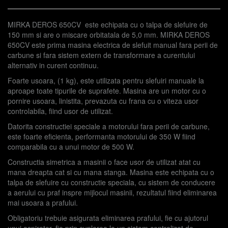
MIRKA DEROS 650CV este echipata cu o talpa de slefuire de
150 mm si are o miscare orbitatala de 5,0 mm. MIRKA DEROS
650CV este prima masina electrica de slefuit manual fara perii de
carbune si fara sistem extern de transformare a curentului
alternativ in curent continuu.
Foarte usoara, (1 kg), este utilizata pentru slefuiri manuale la
aproape toate tipurile de suprafete. Masina are un motor cu o
pornire usoara, linistita, prevazuta cu frana cu o viteza usor
controlabila, fiind usor de utilizat.
Datorita constructiei speciale a motorului fara perii de carbune,
este foarte eficienta, performanta motorului de 350 W fiind
comparabila cu a unui motor de 500 W.
Constructia simetrica a masinii o face usor de utilizat atat cu
mana dreapta cat si cu mana stanga. Masina este echipata cu o
talpa de slefuire cu constructie speciala, cu sistem de conducere
a aerului cu praf inspre mijlocul masinii, rezultatul fiind eliminarea
mai usoara a prafului.
Obligatoriu trebuie asigurata eliminarea prafului, fie cu ajutorul