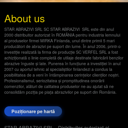
About us
STAR ABRAZIVI SRL SC STAR ABRAZIVI SRL este din anul
2000 distribuitor autorizat în ROMÂNIA pentru industria lemnului
al produselor firmei MIRKA Finlanda, unul dintre primii 5 mari
producători de abrazivi pe suport din lume. În anul 2006, printr-o
investiție realizată la firma de producție SC VERFEL SRL a fost
achiziționată o linie completă de utilaje destinate fabricării benzilor
abrazive înguste și late. Punerea în funcțiune a investiției în anul
2007 cu aportul tehnic al specialiștilor finlandezi a condus la
posibilitatea de a veni în întâmpinarea cerințelor clienților noștri.
Profesionalismul, seriozitatea și promptitudinea onorării
comenzilor, alături de calitatea produselor ne-au ajutat să ne
consolidăm poziția pe piața abrazivilor pe suport din România.
Poziționare pe hartă
STAR ABRAZIVI SRL - Distribuitor autorizat al