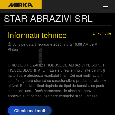
Toggl
navig
STAR ABRAZIVI SRL
Informatii tehnice
Linkuri utile
Scris pe data
8 februarie 2025
la ora 10:08 AM de
V
Pintea
GHID DE UTILIZARE: PRODUSE DE ABRAZIVI PE SUPORT
FISA DE SECURITATE La şlefuirea lemnului intervin mulţi
factori care afectează rezultatul final. Cei mai multi factori
sunt în legatură stransă cu caracteristicile produsului abraziv
utilizat. Rezultatul final depinde de tipul de bandă ales pentru
stagiul de lucru. Dacă caracteristicile alese ale benzii
abrazive sunt corespunzătoare cerinţelor şi se lucrează ...
Citește mai mult