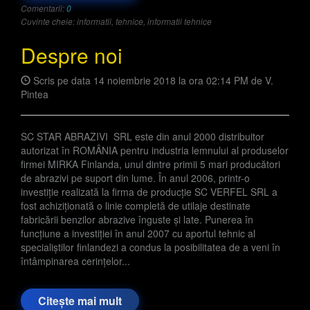
Comentarii:
0
Cuvinte cheie:
informatii, tehnice, informatii tehnice
Despre noi
Scris pe data
14 noiembrie 2018
la ora 02:14 PM de
V.
Pintea
SC STAR ABRAZIVI SRL este din anul 2000 distribuitor
autorizat în ROMÂNIA pentru industria lemnului al produselor
firmei MIRKA Finlanda, unul dintre primii 5 mari producători
de abrazivi pe suport din lume. În anul 2006, printr-o
investiție realizată la firma de producție SC VERFEL SRL a
fost achiziționată o linie completă de utilaje destinate
fabricării benzilor abrazive înguste și late. Punerea în
funcțiune a investiției în anul 2007 cu aportul tehnic al
specialiștilor finlandezi a condus la posibilitatea de a veni în
întâmpinarea cerințelor...
Citește mai mult