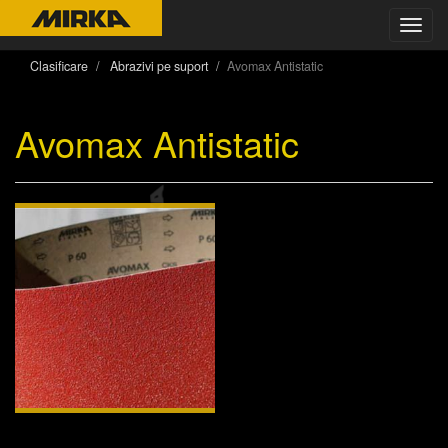
Toggl
navig
Clasificare
Abrazivi pe suport
Avomax Antistatic
Avomax Antistatic