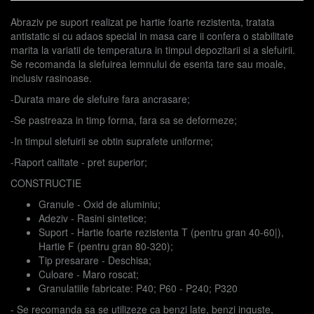
Abraziv pe suport realizat pe hartie foarte rezistenta, tratata
antistatic si cu adaos special in masa care ii confera o stabilitate
marita la variatii de temperatura in timpul depozitarii si a slefuirii.
Se recomanda la slefuirea lemnului de esenta tare sau moale,
inclusiv rasinoase.
-Durata mare de slefuire fara ancrasare;
-Se pastreaza in timp forma, fara sa se deformeze;
-In timpul slefuirii se obtin suprafete uniforme;
-Raport calitate - pret superior;
CONSTRUCTIE
Granule - Oxid de aluminiu;
Adeziv - Rasini sintetice;
Suport - Hartie foarte rezistenta T (pentru gran 40-60|),
Hartie F (pentru gran 80-320);
Tip presarare - Deschisa;
Culoare - Maro roscat;
Granulatiile fabricate: P40; P60 - P240; P320
- Se recomanda sa se utilizeze ca benzi late, benzi inguste,