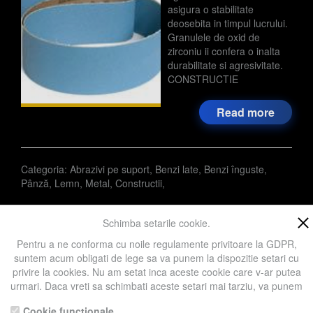
asigura o stabilitate
deosebita in timpul lucrului.
Granulele de oxid de
zirconiu ii confera o inalta
durabilitate si agresivitate.
CONSTRUCTIE
Read more
Categoria:
Abrazivi pe suport
,
Benzi late
,
Benzi înguste
,
Pânză
,
Lemn
,
Metal
,
Constructii
,
Schimba setarile cookie.
Pentru a ne conforma cu noile regulamente privitoare la GDPR,
suntem acum obligati de lege sa va punem la dispozitie setari cu
« Previous
1
2
Next »
privire la cookies. Nu am setat inca aceste cookie care v-ar putea
urmari. Daca vreti sa schimbati aceste setari mai tarziu, va punem
la dispozitie un buton in coltul de jos al paginii. In orice caz, va
Cookie functionale