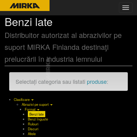
Toggl
navig
Benzi late
Distribuitor autorizat al abrazivilor pe
suport MIRKA Finlanda destinaţi
prelucrării în industria lemnului
Selectați categoria sau listati
produse
:
Clasificare
Abrazivi pe suport
Format
Benzi late
Benzi înguste
Rulouri
Discuri
Altele