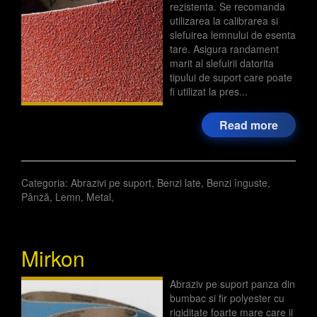
rezistenta. Se recomanda
utilizarea la calibrarea si
slefuirea lemnului de esenta
tare. Asigura randament
marit al slefuirii datorita
tipului de suport care poate
fi utilizat la pres...
Read more
Categoria:
Abrazivi pe suport
,
Benzi late
,
Benzi înguste
,
Pânză
,
Lemn
,
Metal
,
Mirkon
Abraziv pe suport panza din
bumbac si fir polyester cu
rigiditate foarte mare care ii