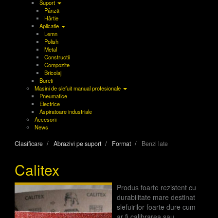
Suport
Pânză
Hârtie
Aplicatie
Lemn
Polish
Metal
Constructii
Compozite
Bricolaj
Bureti
Masini de slefuit manual profesionale
Pneumatice
Electrice
Aspiratoare industriale
Accesorii
News
Clasificare
Abrazivi pe suport
Format
Benzi late
Calitex
Produs foarte rezistent cu
durabilitate mare destinat
slefuirilor foarte dure cum
ar fi calibrarea sau