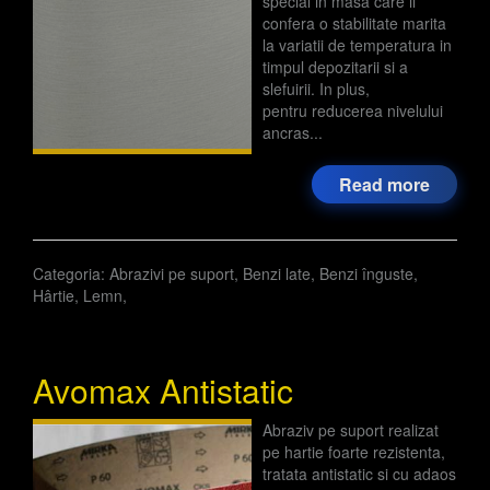
special in masa care ii
confera o stabilitate marita
la variatii de temperatura in
timpul depozitarii si a
slefuirii. In plus,
pentru reducerea nivelului
ancras...
Read more
Categoria:
Abrazivi pe suport
,
Benzi late
,
Benzi înguste
,
Hârtie
,
Lemn
,
Avomax Antistatic
Abraziv pe suport realizat
pe hartie foarte rezistenta,
tratata antistatic si cu adaos