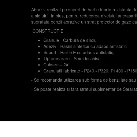
Abraziv realizat pe suport de hartie foarte rezistenta, tr
a slefuirii. In plus, pentru reducerea nivelului ancrasar
suprafata benzii abrazive un strat protector de gaze c
CONSTRUCTIE
Granule - Carbura de siliciu
Adeziv - Rasini sintetice cu adaos antistatic
Suport - Hartie E cu adaos antistatic;
Tip presarare - Semideschisa
Culoare – Gri
Granulatii fabricate - P240 - P320; P1400 - P15
- Se recomanda utilizarea sub forma de benzi late sau in
- Se poate realiza si fara stratul suplimentar de Steara
Prezent in categoriile:
Abrazivi pe suport
Benzi late
Ben