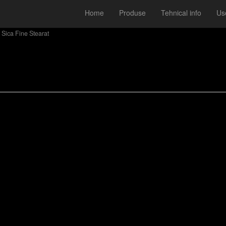
Home
Produse
Tehnical info
Use
Sica Fine Stearat