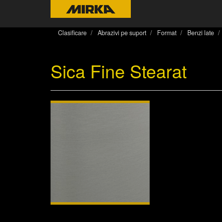
Clasificare
Abrazivi pe suport
Format
Benzi late
Sica Fine Stearat