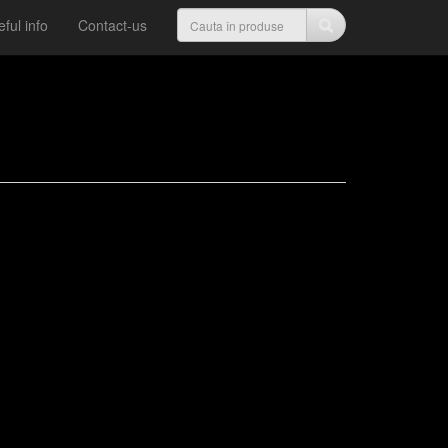
ful info
Contact-us