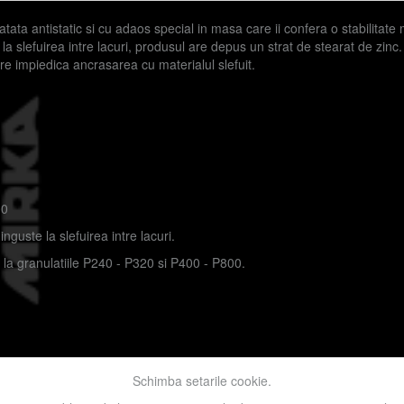
atata antistatic si cu adaos special in masa care ii confera o stabilitate m
ii la slefuirea intre lacuri, produsul are depus un strat de stearat de zi
are impiedica ancrasarea cu materialul slefuit.
00
guste la slefuirea intre lacuri.
t la granulatiile P240 - P320 si P400 - P800.
Schimba setarile cookie.
zi înguste
Hârtie
Lemn