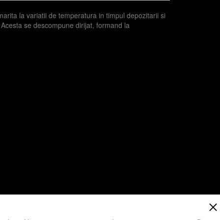
arita la variatii de temperatura in timpul depozitarii si
nc. Acesta se descompune dirijat, formand la