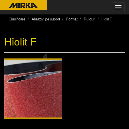
Toggl
navig
Clasificare
Abrazivi pe suport
Format
Rulouri
Hiolit F
Hiolit F