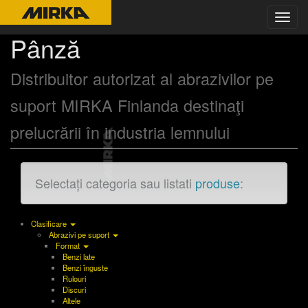
Toggl
navig
Pânză
Distribuitor autorizat al abrazivilor pe
suport MIRKA Finlanda destinaţi
prelucrării în industria lemnului
Selectați categoria sau listati
produse
:
Clasificare
Abrazivi pe suport
Format
Benzi late
Benzi înguste
Rulouri
Discuri
Altele