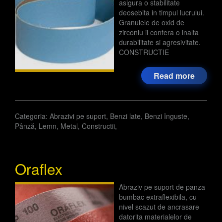
asigura o stabilitate
deosebita in timpul lucrului.
Granulele de oxid de
zirconiu ii confera o inalta
durabilitate si agresivitate.
CONSTRUCTIE
Read more
Categoria:
Abrazivi pe suport
,
Benzi late
,
Benzi înguste
,
Pânză
,
Lemn
,
Metal
,
Constructii
,
Oraflex
Abraziv pe suport de panza
bumbac extraflexibila, cu
nivel scazut de ancrasare
datorita materialelor de