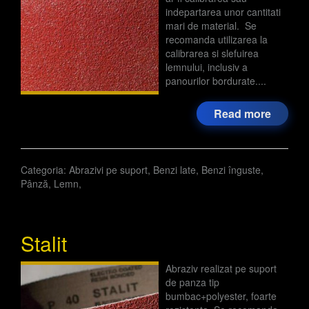
indepartarea unor cantitati
mari de material. Se
recomanda utilizarea la
calibrarea si slefuirea
lemnului, inclusiv a
panourilor bordurate....
Read more
Categoria:
Abrazivi pe suport
,
Benzi late
,
Benzi înguste
,
Pânză
,
Lemn
,
Stalit
Abraziv realizat pe suport
de panza tip
bumbac+polyester, foarte