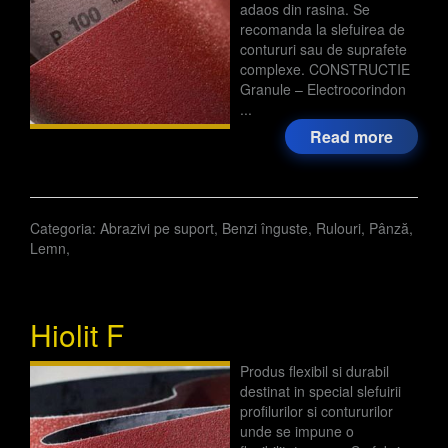
adaos din rasina. Se
recomanda la slefuirea de
contururi sau de suprafete
complexe. CONSTRUCTIE
Granule – Electrocorindon
...
Read more
Categoria:
Abrazivi pe suport
,
Benzi înguste
,
Rulouri
,
Pânză
,
Lemn
,
Hiolit F
Produs flexibil si durabil
destinat in special slefuirii
profilurilor si contururilor
unde se impune o