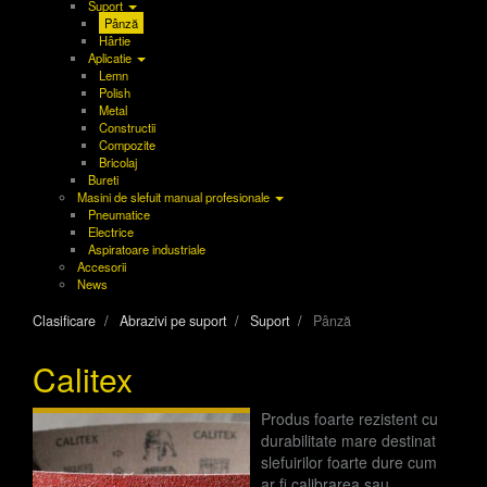
Suport
Pânză
Hârtie
Aplicatie
Lemn
Polish
Metal
Constructii
Compozite
Bricolaj
Bureti
Masini de slefuit manual profesionale
Pneumatice
Electrice
Aspiratoare industriale
Accesorii
News
Clasificare
Abrazivi pe suport
Suport
Pânză
Calitex
Produs foarte rezistent cu
durabilitate mare destinat
slefuirilor foarte dure cum
ar fi calibrarea sau