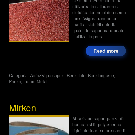
rezistenta. Se recomanda
utilizarea la calibrarea si
slefuirea lemnului de esenta
tare. Asigura randament
marit al slefuirii datorita
tipului de suport care poate
fi utilizat la pres...
Read more
Categoria:
Abrazivi pe suport
,
Benzi late
,
Benzi înguste
,
Pânză
,
Lemn
,
Metal
,
Mirkon
Abraziv pe suport panza din
bumbac si fir polyester cu
rigiditate foarte mare care ii