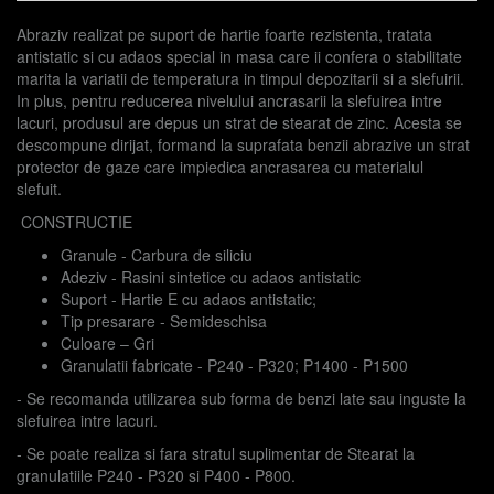
Abraziv realizat pe suport de hartie foarte rezistenta, tratata
antistatic si cu adaos special in masa care ii confera o stabilitate
marita la variatii de temperatura in timpul depozitarii si a slefuirii.
In plus, pentru reducerea nivelului ancrasarii la slefuirea intre
lacuri, produsul are depus un strat de stearat de zinc. Acesta se
descompune dirijat, formand la suprafata benzii abrazive un strat
protector de gaze care impiedica ancrasarea cu materialul
slefuit.
CONSTRUCTIE
Granule - Carbura de siliciu
Adeziv - Rasini sintetice cu adaos antistatic
Suport - Hartie E cu adaos antistatic;
Tip presarare - Semideschisa
Culoare – Gri
Granulatii fabricate - P240 - P320; P1400 - P1500
- Se recomanda utilizarea sub forma de benzi late sau inguste la
slefuirea intre lacuri.
- Se poate realiza si fara stratul suplimentar de Stearat la
granulatiile P240 - P320 si P400 - P800.