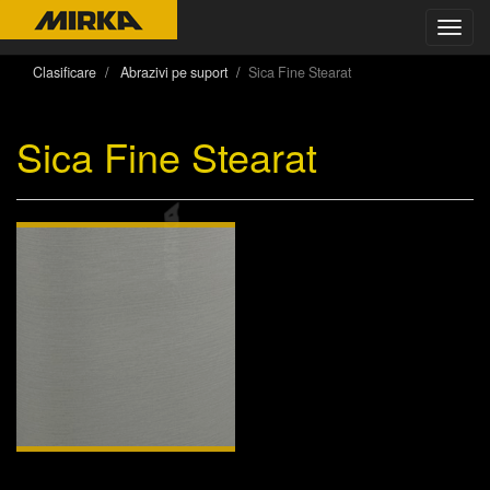
Toggl
navig
Clasificare
Abrazivi pe suport
Sica Fine Stearat
Sica Fine Stearat