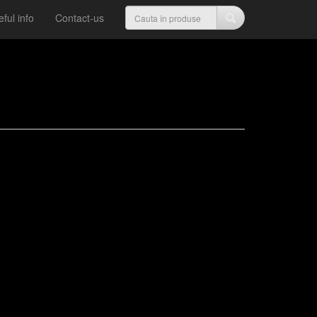
ful info
Contact-us