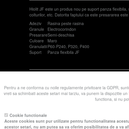
Hiolit JF este un produs nou pe suport panza flexibila, spe
colturilor, etc. Datorita faptului ca este presararea es
Adeziv
Rasina peste rasina
Granule
Electrocorindon
Presarare
Semi-deschisa
Culoare
Maro
Granulatii
P60-P240, P320, P400
Suport
Panza flexibila JF
Prezent in categoriile:
Abrazivi pe suport
Benzi înguste
Pentru a ne conforma cu noile regulamente privitoare la GDPR, sunte
vreti sa schimbati aceste setari mai tarziu, va punem la dispozitie un
functiona, si nu po
Înapoi la produse
Pentru a ne sprijini activitatea, in schimbu
Cookie functionale
Aceste cookies sunt pur utilizate pentru functionalitatea acestu
acestor setari, nu am putea sa va oferim posibilitatea de a va a