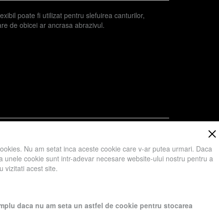
ibil poate fi utilizat pentru slefuirea canturilor,
are de obicei ar ancrasa abrazivul.
cookies. Nu am setat inca aceste cookie care v-ar putea urmari. Daca
 ca unele cookie sunt intr-adevar necesare website-ului nostru pentru a
vizitati acest site.
ici va rugam sa apasati Accept toate Cookies.
exemplu daca nu am seta un astfel de cookie pentru stocarea