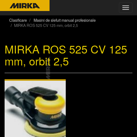
Toggl
navig
Clasificare
Masini de slefuit manual profesionale
MIRKA ROS 525 CV 125 mm, orbit 2,5
MIRKA ROS 525 CV 125
mm, orbit 2,5