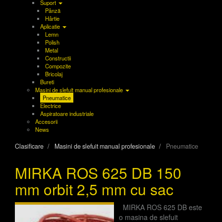
Suport
Pânză
Hârtie
Aplicatie
Lemn
Polish
Metal
Constructii
Compozite
Bricolaj
Bureti
Masini de slefuit manual profesionale
Pneumatice
Electrice
Aspiratoare industriale
Accesorii
News
Clasificare
Masini de slefuit manual profesionale
Pneumatice
MIRKA ROS 625 DB 150
mm orbit 2,5 mm cu sac
MIRKA ROS 625 DB este
o masina de slefuit