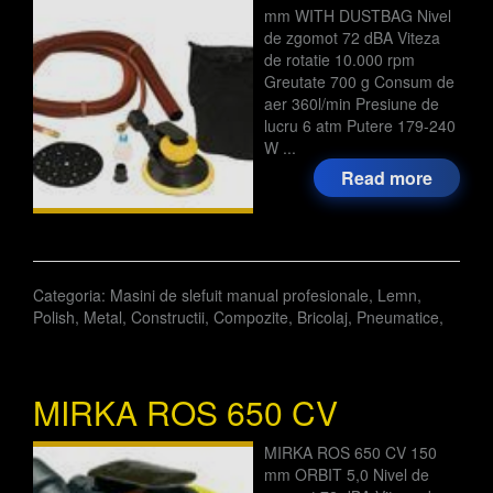
mm WITH DUSTBAG Nivel
de zgomot 72 dBA Viteza
de rotatie 10.000 rpm
Greutate 700 g Consum de
aer 360l/min Presiune de
lucru 6 atm Putere 179-240
W ...
Read more
Categoria:
Masini de slefuit manual profesionale
,
Lemn
,
Polish
,
Metal
,
Constructii
,
Compozite
,
Bricolaj
,
Pneumatice
,
MIRKA ROS 650 CV
MIRKA ROS 650 CV 150
mm ORBIT 5,0 Nivel de