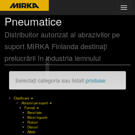
Toggl
navig
Pneumatice
Distribuitor autorizat al abrazivilor pe
suport MIRKA Finlanda destinaţi
prelucrării în industria lemnului
Selectați categoria sau listati
produse
:
Clasificare
Abrazivi pe suport
Format
Benzi late
Benzi înguste
Rulouri
Discuri
Altele