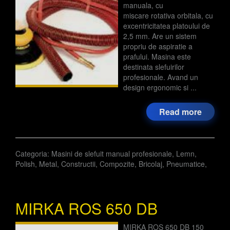
manuala, cu
miscare rotativa orbitala, cu
excentricitatea platoului de
2,5 mm. Are un sistem
propriu de aspiratie a
prafului. Masina este
destinata slefuirilor
profesionale. Avand un
design ergonomic si ...
Read more
Categoria:
Masini de slefuit manual profesionale
,
Lemn
,
Polish
,
Metal
,
Constructii
,
Compozite
,
Bricolaj
,
Pneumatice
,
MIRKA ROS 650 DB
MIRKA ROS 650 DB 150