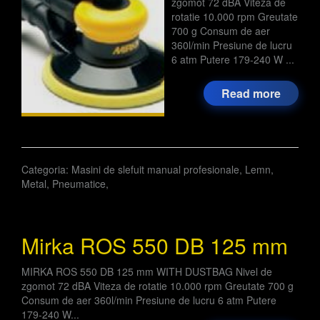
zgomot 72 dBA Viteza de
rotatie 10.000 rpm Greutate
700 g Consum de aer
360l/min Presiune de lucru
6 atm Putere 179-240 W ...
Read more
Categoria:
Masini de slefuit manual profesionale
,
Lemn
,
Metal
,
Pneumatice
,
Mirka ROS 550 DB 125 mm
MIRKA ROS 550 DB 125 mm WITH DUSTBAG Nivel de
zgomot 72 dBA Viteza de rotatie 10.000 rpm Greutate 700 g
Consum de aer 360l/min Presiune de lucru 6 atm Putere
179-240 W...