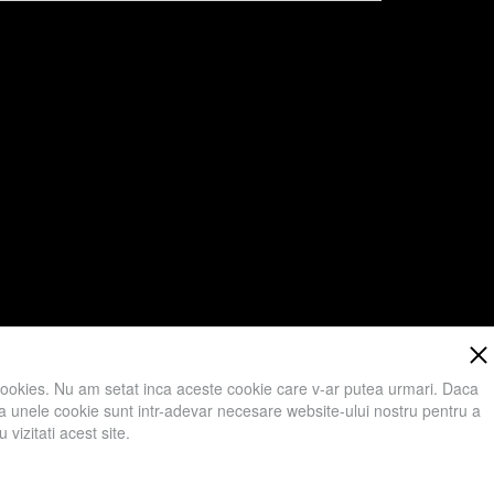
.
cookies. Nu am setat inca aceste cookie care v-ar putea urmari. Daca
 ca unele cookie sunt intr-adevar necesare website-ului nostru pentru a
vizitati acest site.
ici va rugam sa apasati Accept toate Cookies.