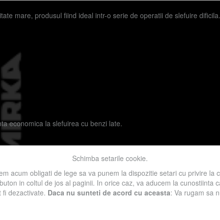
tate mare, produsul fiind ideal intr-o serie de operatii de slefuire dificila
ta economica la slefuirea cu benzi late.
Schimba setarile cookie.
zi înguste
Pânză
Lemn
Metal
Constructii
Bricolaj
m acum obligati de lege sa va punem la dispozitie setari cu privire la 
 buton in coltul de jos al paginii. In orice caz, va aducem la cunostiinta
t fi dezactivate.
Daca nu sunteti de acord cu aceasta
: Va rugam sa nu 
l accesarii informatiilor de pe acest site sau a materialelor prezentate a