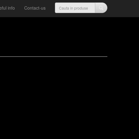
ful info
Contact-us