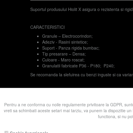
Suportul produsului Hiolit X asigura o rezistenta si rigidi
CARACTERISTICI
Granule – Electrocorindon;
Adeziv - Rasini sintetice;
Suport - Panza rigida bumbac;
Tip presarare – Densa;
Culoare - Maro roscat;
Granulatii fabricate P36 - P180; P240;
Se recomanda la slefuirea cu benzi inguste si ca varian
Prezent in categoriile:
Abrazivi pe suport
Benzi late
Ben
Pentru a ne conforma cu noile regulamente privitoare la GDPR, sunte
vreti sa schimbati aceste setari mai tarziu, va punem la dispozitie un
functiona, si nu po
Înapoi la produse
Pentru a ne sprijini activitatea, in schimbu