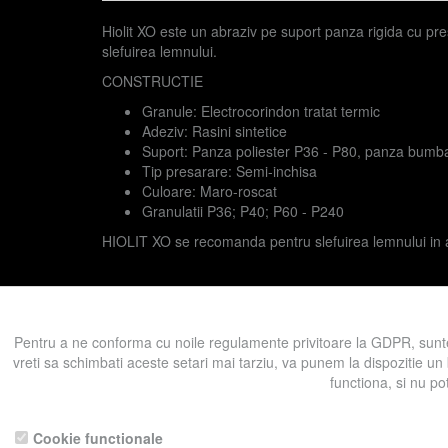
Hiolit XO este un abraziv pe suport panza rigida cu pre
slefuirea lemnului.
CONSTRUCTIE
Granule: Electrocorindon tratat termic
Adeziv: Rasini sintetice
Suport: Panza poliester P36 - P80, panza bumb
Tip presarare: Semi-inchisa
Culoare: Maro-roscat
Granulatii P36; P40; P60 - P240
HIOLIT XO se recomanda pentru slefuirea lemnului in a
Prezent in categoriile:
Abrazivi pe suport
Benzi late
Ben
Pentru a ne conforma cu noile regulamente privitoare la GDPR, sunte
vreti sa schimbati aceste setari mai tarziu, va punem la dispozitie un
functiona, si nu po
Înapoi la produse
Pentru a ne sprijini activitatea, in schimbu
Cookie functionale