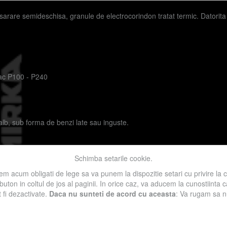
sarare semideschisa, granule de electrocorindon tratat termic. Datorita 
ac P100 - P240
lb, sub forma de benzi late sau inguste.
Schimba setarile cookie.
zi înguste
Pânză
Lemn
Constructii
Compozite
Bricolaj
Noutati
m acum obligati de lege sa va punem la dispozitie setari cu privire la 
 buton in coltul de jos al paginii. In orice caz, va aducem la cunostiinta
t fi dezactivate.
Daca nu sunteti de acord cu aceasta
: Va rugam sa nu 
l accesarii informatiilor de pe acest site sau a materialelor prezentate a