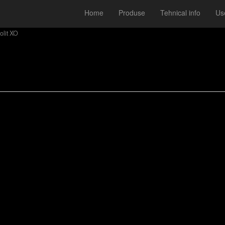
Home
Produse
Tehnical info
Use
olit XO