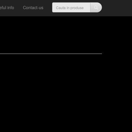
ful info
Contact-us