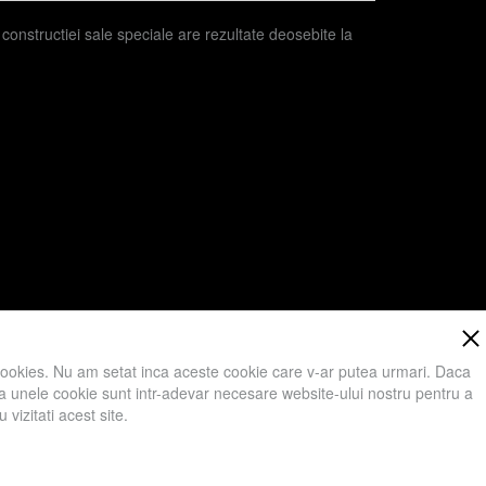
constructiei sale speciale are rezultate deosebite la
cookies. Nu am setat inca aceste cookie care v-ar putea urmari. Daca
 ca unele cookie sunt intr-adevar necesare website-ului nostru pentru a
vizitati acest site.
ici va rugam sa apasati Accept toate Cookies.