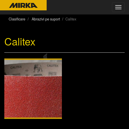
Toggl
navig
Clasificare
Abrazivi pe suport
Calitex
Calitex