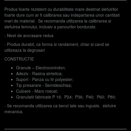
Produs foarte rezistent cu durabilitate mare destinat slefuirilor
foarte dure cum ar fi calibrarea sau indepartarea unor cantitati
mari de material. Se recomanda utilizarea la calibrarea si
slefuirea lemnului, inclusiv a panourilor bordurate.
- Nivel de ancrasare redus
- Produs durabil, ca forma si randament, chiar si cand se
utilizeaza la degrosari
CONSTRUCTIE
Granule – Electrocorindon;
Adeziv - Rasina sintetica;
Suport - Panza cu fir polyester;
Tip presarare - Semideschisa;
Culoare - Maro roscat;
Granulatii fabricate P 16; P24; P36; P40; P60; P80;
- Se recomanda utilizarea ca benzi late sau inguste, slefuire
mecanica.