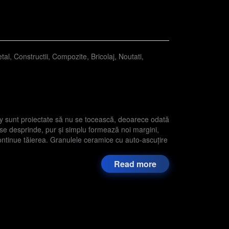
tal
,
Constructii
,
Compozite
,
Bricolaj
,
Noutati
,
y sunt proiectate să nu se tocească, deoarece odată
se desprinde, pur și simplu formează noi margini,
ontinue tăierea. Granulele ceramice cu auto-ascuțire
Read more