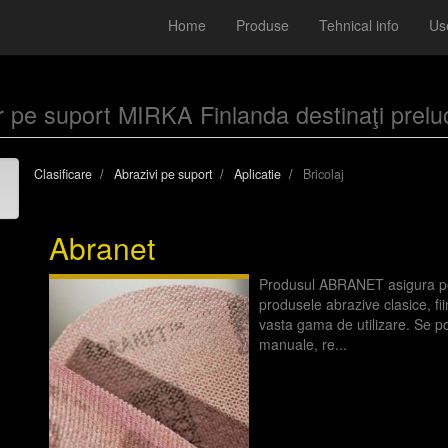
Home
Produse
Tehnical info
Use
lor pe suport MIRKA Finlanda destinaţi preluc
Clasificare
Abrazivi pe suport
Aplicatie
Bricolaj
Abranet
Produsul ABRANET asigura perf
produsele abrazive clasice, fii
vasta gama de utilizare. Se po
manuale, re...