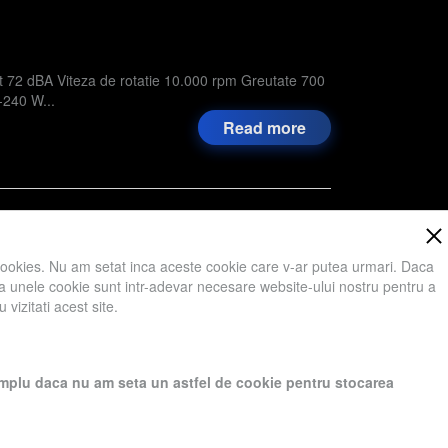
 dBA Viteza de rotatie 10.000 rpm Greutate 700
-240 W...
Read more
,
Metal
,
Constructii
,
Compozite
,
Bricolaj
,
Pneumatice
,
cookies. Nu am setat inca aceste cookie care v-ar putea urmari. Daca
 ca unele cookie sunt intr-adevar necesare website-ului nostru pentru a
vizitati acest site.
ici va rugam sa apasati Accept toate Cookies.
exemplu daca nu am seta un astfel de cookie pentru stocarea