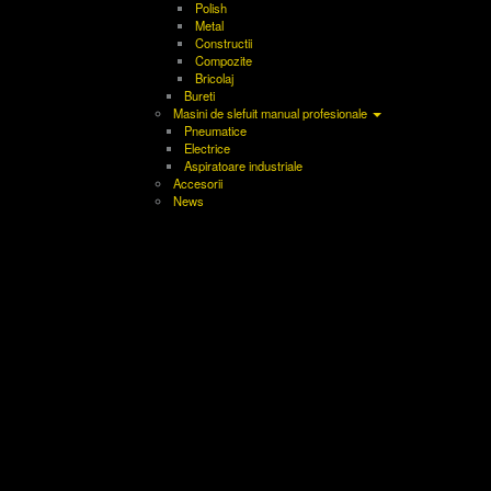
Polish
Metal
Constructii
Compozite
Bricolaj
Bureti
Masini de slefuit manual profesionale
Pneumatice
Electrice
Aspiratoare industriale
Accesorii
News