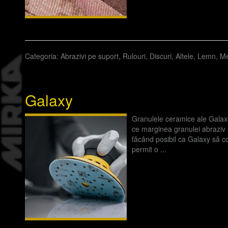
Categoria:
Abrazivi pe suport
,
Rulouri
,
Discuri
,
Altele
,
Lemn
,
Me
Galaxy
Granulele ceramice ale Galax
ce marginea granulei abraziv 
făcând posibil ca Galaxy să c
permit o ...