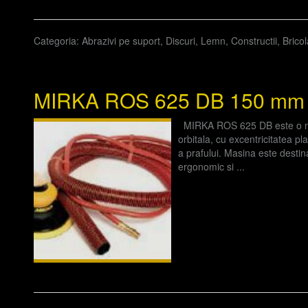
Categoria:
Abrazivi pe suport
,
Discuri
,
Lemn
,
Constructii
,
Bricol
MIRKA ROS 625 DB 150 mm o
MIRKA ROS 625 DB este o mas
orbitala, cu excentricitatea p
a prafului. Masina este destin
ergonomic si ...