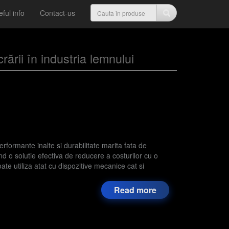
ful info
Contact-us
rării în industria lemnului
ormante inalte si durabilitate marita fata de
nd o solutie efectiva de reducere a costurilor cu o
ate utiliza atat cu dispozitive mecanice cat si
Read more