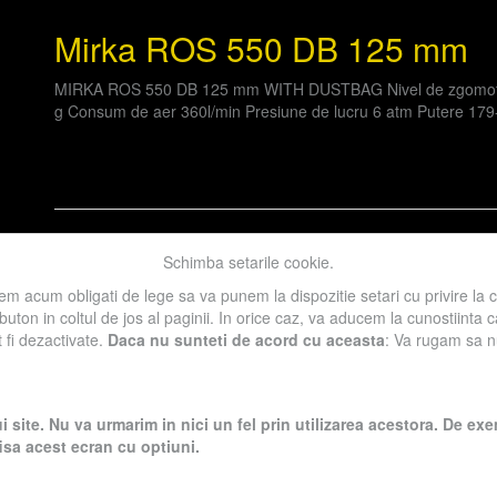
Mirka ROS 550 DB 125 mm
MIRKA ROS 550 DB 125 mm WITH DUSTBAG Nivel de zgomot 72
g Consum de aer 360l/min Presiune de lucru 6 atm Putere 179
Categoria:
Masini de slefuit manual profesionale
,
Lemn
,
Polish
Schimba setarile cookie.
m acum obligati de lege sa va punem la dispozitie setari cu privire la 
 buton in coltul de jos al paginii. In orice caz, va aducem la cunostiinta
t fi dezactivate.
Daca nu sunteti de acord cu aceasta
: Va rugam sa nu 
« Previous
1
2
3
4
Next »
l accesarii informatiilor de pe acest site sau a materialelor prezentate a
i site. Nu va urmarim in nici un fel prin utilizarea acestora. De 
fisa acest ecran cu optiuni.