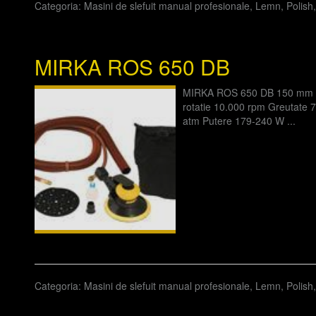
Categoria:
Masini de slefuit manual profesionale
,
Lemn
,
Polish
MIRKA ROS 650 DB
MIRKA ROS 650 DB 150 mm W
rotatie 10.000 rpm Greutate 
atm Putere 179-240 W ...
Categoria:
Masini de slefuit manual profesionale
,
Lemn
,
Polish