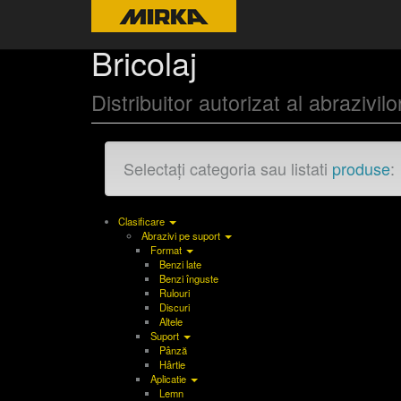
Bricolaj
Distribuitor autorizat al abrazivi
Selectați categoria sau listati
produse
:
Clasificare
Abrazivi pe suport
Format
Benzi late
Benzi înguste
Rulouri
Discuri
Altele
Suport
Pânză
Hârtie
Aplicatie
Lemn