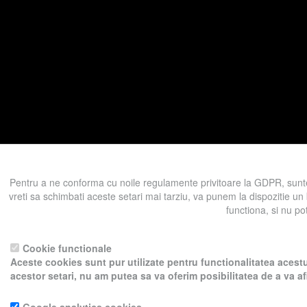
Pentru a ne conforma cu noile regulamente privitoare la GDPR, sunte
vreti sa schimbati aceste setari mai tarziu, va punem la dispozitie un
functiona, si nu po
Pentru a ne sprijini activitatea, in schimbu
Cookie functionale
Aceste cookies sunt pur utilizate pentru functionalitatea acestu
acestor setari, nu am putea sa va oferim posibilitatea de a va a