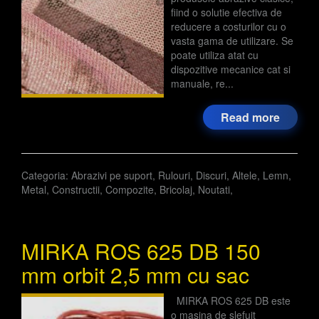
fiind o solutie efectiva de
reducere a costurilor cu o
vasta gama de utilizare. Se
poate utiliza atat cu
dispozitive mecanice cat si
manuale, re...
Read more
Categoria:
Abrazivi pe suport
,
Rulouri
,
Discuri
,
Altele
,
Lemn
,
Metal
,
Constructii
,
Compozite
,
Bricolaj
,
Noutati
,
MIRKA ROS 625 DB 150
mm orbit 2,5 mm cu sac
MIRKA ROS 625 DB este
o masina de slefuit