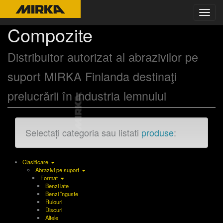
Toggl
navig
Compozite
Distribuitor autorizat al abrazivilor pe
suport MIRKA Finlanda destinaţi
prelucrării în industria lemnului
Selectați categoria sau listati
produse
:
Clasificare
Abrazivi pe suport
Format
Benzi late
Benzi înguste
Rulouri
Discuri
Altele