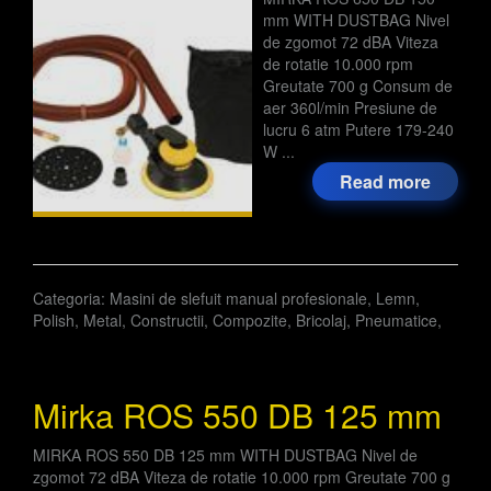
mm WITH DUSTBAG Nivel
de zgomot 72 dBA Viteza
de rotatie 10.000 rpm
Greutate 700 g Consum de
aer 360l/min Presiune de
lucru 6 atm Putere 179-240
W ...
Read more
Categoria:
Masini de slefuit manual profesionale
,
Lemn
,
Polish
,
Metal
,
Constructii
,
Compozite
,
Bricolaj
,
Pneumatice
,
Mirka ROS 550 DB 125 mm
MIRKA ROS 550 DB 125 mm WITH DUSTBAG Nivel de
zgomot 72 dBA Viteza de rotatie 10.000 rpm Greutate 700 g