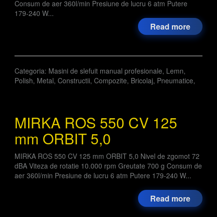
Consum de aer 360l/min Presiune de lucru 6 atm Putere
179-240 W...
Read more
Categoria:
Masini de slefuit manual profesionale
,
Lemn
,
Polish
,
Metal
,
Constructii
,
Compozite
,
Bricolaj
,
Pneumatice
,
MIRKA ROS 550 CV 125
mm ORBIT 5,0
MIRKA ROS 550 CV 125 mm ORBIT 5,0 Nivel de zgomot 72
dBA Viteza de rotatie 10.000 rpm Greutate 700 g Consum de
aer 360l/min Presiune de lucru 6 atm Putere 179-240 W...
Read more