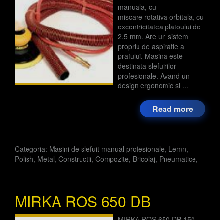
manuala, cu
miscare rotativa orbitala, cu
excentricitatea platoului de
2,5 mm. Are un sistem
propriu de aspiratie a
prafului. Masina este
destinata slefuirilor
profesionale. Avand un
design ergonomic si ...
Read more
Categoria:
Masini de slefuit manual profesionale
,
Lemn
,
Polish
,
Metal
,
Constructii
,
Compozite
,
Bricolaj
,
Pneumatice
,
MIRKA ROS 650 DB
MIRKA ROS 650 DB 150