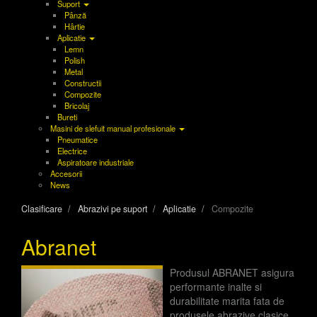
Suport
Pânză
Hârtie
Aplicatie
Lemn
Polish
Metal
Constructii
Compozite
Bricolaj
Bureti
Masini de slefuit manual profesionale
Pneumatice
Electrice
Aspiratoare industriale
Accesorii
News
Clasificare
Abrazivi pe suport
Aplicatie
Compozite
Abranet
Produsul ABRANET asigura
performante inalte si
durabilitate marita fata de
produsele abrazive clasice,