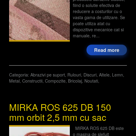
fiind o solutie efectiva de
reducere a costurilor cu o
vasta gama de utilizare. Se
poate utiliza atat cu
dispozitive mecanice cat si
manuale, re...
Read more
Categoria:
Abrazivi pe suport
,
Rulouri
,
Discuri
,
Altele
,
Lemn
,
Metal
,
Constructii
,
Compozite
,
Bricolaj
,
Noutati
,
MIRKA ROS 625 DB 150
mm orbit 2,5 mm cu sac
MIRKA ROS 625 DB este
o masina de slefuit