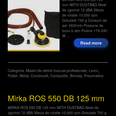
mm WITH DUSTBAG Nivel
de zgomot 72 dBA Viteza
de rotatie 10.000 rpm
Greutate 700 g Consum de
aer 360l/min Presiune de
lucru 6 atm Putere 179-240
W ...
Read more
Categoria:
Masini de slefuit manual profesionale
,
Lemn
,
Polish
,
Metal
,
Constructii
,
Compozite
,
Bricolaj
,
Pneumatice
,
Mirka ROS 550 DB 125 mm
MIRKA ROS 550 DB 125 mm WITH DUSTBAG Nivel de
zgomot 72 dBA Viteza de rotatie 10.000 rpm Greutate 700 g