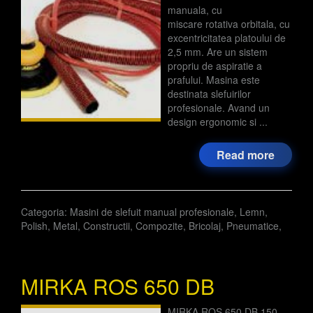
manuala, cu
miscare rotativa orbitala, cu
excentricitatea platoului de
2,5 mm. Are un sistem
propriu de aspiratie a
prafului. Masina este
destinata slefuirilor
profesionale. Avand un
design ergonomic si ...
Read more
Categoria:
Masini de slefuit manual profesionale
,
Lemn
,
Polish
,
Metal
,
Constructii
,
Compozite
,
Bricolaj
,
Pneumatice
,
MIRKA ROS 650 DB
MIRKA ROS 650 DB 150