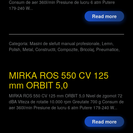
Consum de aer 360l/min Presiune de lucru 6 atm Putere
179-240 W...
Read more
Categoria:
Masini de slefuit manual profesionale
,
Lemn
,
Polish
,
Metal
,
Constructii
,
Compozite
,
Bricolaj
,
Pneumatice
,
MIRKA ROS 550 CV 125
mm ORBIT 5,0
MIRKA ROS 550 CV 125 mm ORBIT 5,0 Nivel de zgomot 72
dBA Viteza de rotatie 10.000 rpm Greutate 700 g Consum de
aer 360l/min Presiune de lucru 6 atm Putere 179-240 W...
Read more