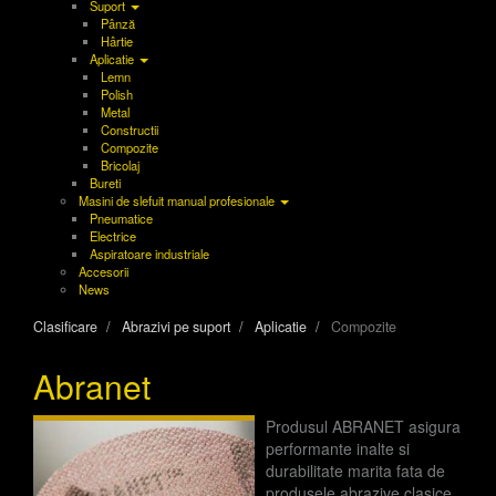
Suport
Pânză
Hârtie
Aplicatie
Lemn
Polish
Metal
Constructii
Compozite
Bricolaj
Bureti
Masini de slefuit manual profesionale
Pneumatice
Electrice
Aspiratoare industriale
Accesorii
News
Clasificare
Abrazivi pe suport
Aplicatie
Compozite
Abranet
Produsul ABRANET asigura
performante inalte si
durabilitate marita fata de
produsele abrazive clasice,