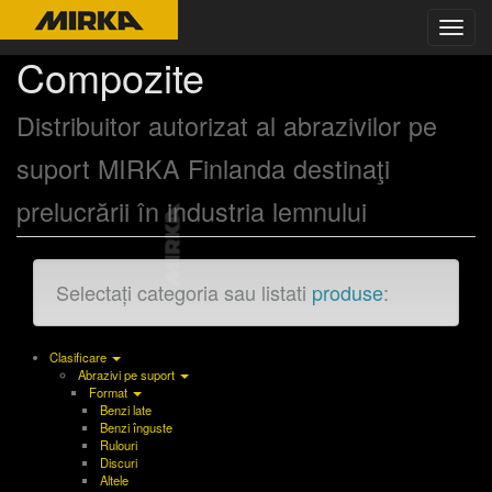
Toggl
navig
Compozite
Distribuitor autorizat al abrazivilor pe
suport MIRKA Finlanda destinaţi
prelucrării în industria lemnului
Selectați categoria sau listati
produse
:
Clasificare
Abrazivi pe suport
Format
Benzi late
Benzi înguste
Rulouri
Discuri
Altele