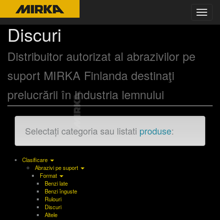
Toggl
navig
Discuri
Distribuitor autorizat al abrazivilor pe
suport MIRKA Finlanda destinaţi
prelucrării în industria lemnului
Selectați categoria sau listati
produse
:
Clasificare
Abrazivi pe suport
Format
Benzi late
Benzi înguste
Rulouri
Discuri
Altele