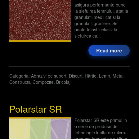
asigura performante bune
la slefuirea lemnului, atat la
granulatii medii cat si la
granulatii grosiere. Se
poate folosi inclusiv la
slefuirea ca...
Read more
Categoria:
Abrazivi pe suport
,
Discuri
,
Hârtie
,
Lemn
,
Metal
,
Constructii
,
Compozite
,
Bricolaj
,
Polarstar SR
Polarstar SR este primul in
o serie de produse de
tehnologie inalta de micro-
produse fabricate de Mirka.