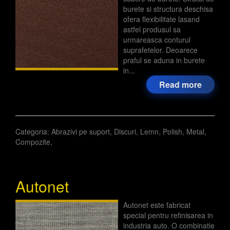
burete si structura deschisa
ofera flexibilitate lasand
astfel produsul sa
urmareasca conturul
suprafetelor. Deoarece
praful se aduna in burete
in...
Read more
Categoria:
Abrazivi pe suport
,
Discuri
,
Lemn
,
Polish
,
Metal
,
Compozite
,
Autonet
Autonet este fabricat
special pentru refinisarea in
industria auto. O combinatie