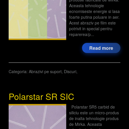
Aceasta tehnologie
ecnomiseste energie si lasa
foarte putina poluare in aer.
Acest abraziv pe film este
potrivit in special pentru
reparerea/p...
Read more
Categoria:
Abrazivi pe suport
,
Discuri
,
Polarstar SR SIC
Polarstar SR5 carbid de
siliciu este un micro-produs
de inalta tehnologie produs
de Mirka. Aceasta