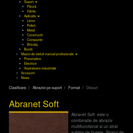
Suport
Pânză
Hârtie
Aplicatie
Lemn
Polish
Metal
Constructii
Compozite
Bricolaj
Bureti
Masini de slefuit manual profesionale
Pneumatice
Electrice
Aspiratoare industriale
Accesorii
News
Clasificare
Abrazivi pe suport
Format
Discuri
Abranet Soft
Abranet Soft este o
combinatie de abraziv
multifunctional si un strat
subtire de burete. Stratul de