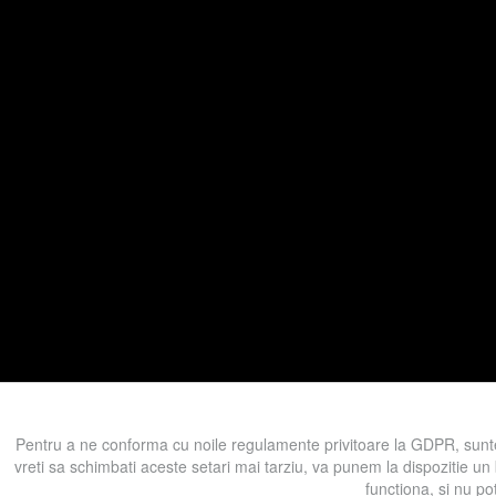
Pentru a ne conforma cu noile regulamente privitoare la GDPR, sunte
vreti sa schimbati aceste setari mai tarziu, va punem la dispozitie un
functiona, si nu po