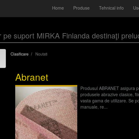
Home
Produse
Tehnical info
Use
lor pe suport MIRKA Finlanda destinaţi preluc
Clasificare
Noutati
Abranet
Produsul ABRANET asigura perf
produsele abrazive clasice, fii
vasta gama de utilizare. Se po
manuale, re...