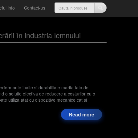
ful info
Contact-us
rării în industria lemnului
ormante inalte si durabilitate marita fata de
nd o solutie efectiva de reducere a costurilor cu o
ate utiliza atat cu dispozitive mecanice cat si
Read more