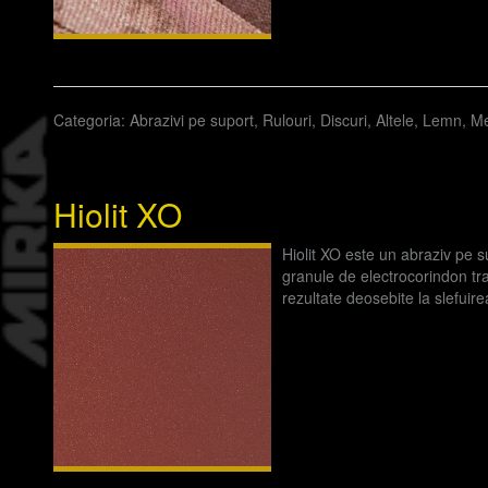
Categoria:
Abrazivi pe suport
,
Rulouri
,
Discuri
,
Altele
,
Lemn
,
Me
Hiolit XO
Hiolit XO este un abraziv pe 
granule de electrocorindon tra
rezultate deosebite la slefu