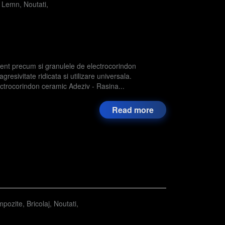
,
Lemn
,
Noutati
,
istent precum si granulele de electrocorindon
resivitate ridicata si utilizare universala.
rocorindon ceramic Adeziv - Rasina...
Read more
pozite
,
Bricolaj
,
Noutati
,