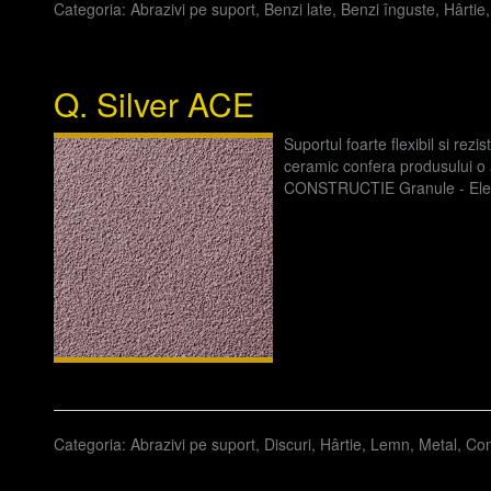
Categoria:
Abrazivi pe suport
,
Benzi late
,
Benzi înguste
,
Hârtie
Q. Silver ACE
Suportul foarte flexibil si rez
ceramic confera produsului o ag
CONSTRUCTIE Granule - Elect
Categoria:
Abrazivi pe suport
,
Discuri
,
Hârtie
,
Lemn
,
Metal
,
Com