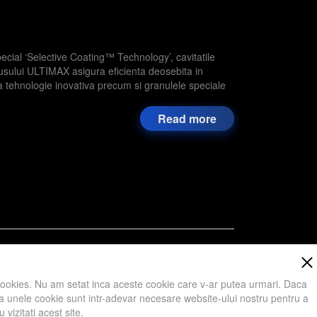
ecial ‘Selective Coating™ Technology’, cavitatile
dusului ULTIMAX asigura eficienta deosebita in
a tehnologie inovativa precum si granulele speciale
Read more
,
Hârtie
,
Lemn
,
Compozite
,
Noutati
,
cookies. Nu am setat inca aceste cookie care v-ar putea urmari. Daca
 ca unele cookie sunt intr-adevar necesare website-ului nostru pentru a
vizitati acest site.