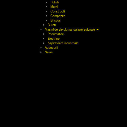
Polish
Metal
Constructii
Compozite
Bricolaj
Bureti
Masini de slefuit manual profesionale
Pneumatice
Electrice
Aspiratoare industriale
Accesorii
News