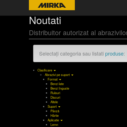
Noutati
Distribuitor autorizat al abrazivi
Selectați categoria sau listati
produse
:
Clasificare
Abrazivi pe suport
Format
Benzi late
Benzi înguste
Rulouri
Discuri
Altele
Suport
Pânză
Hârtie
Aplicatie
Lemn