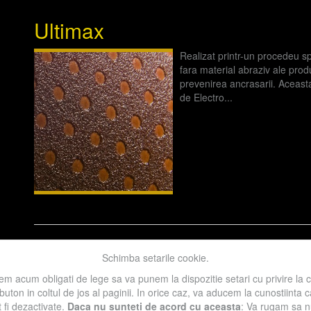
Ultimax
Realizat printr-un procedeu sp
fara material abraziv ale pro
prevenirea ancrasarii. Aceast
de Electro...
Categoria:
Abrazivi pe suport
,
Benzi late
,
Benzi înguste
,
Discuri
Schimba setarile cookie.
m acum obligati de lege sa va punem la dispozitie setari cu privire la 
 buton in coltul de jos al paginii. In orice caz, va aducem la cunostiinta
t fi dezactivate.
Daca nu sunteti de acord cu aceasta
: Va rugam sa nu 