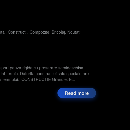
tal
,
Constructii
,
Compozite
,
Bricolaj
,
Noutati
,
suport panza rigida cu presarare semideschisa,
tat termic. Datorita constructiei sale speciale are
irea lemnului. CONSTRUCTIE Granule: E...
Read more