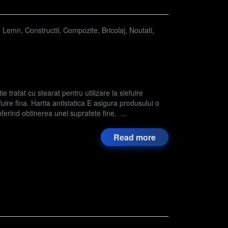
,
Lemn
,
Constructii
,
Compozite
,
Bricolaj
,
Noutati
,
e tratat cu stearat pentru utilizare la slefuire
fuire fina. Hartia antistatica E asigura produsului o
 oferind obtinerea unei suprafete fine. ...
Read more