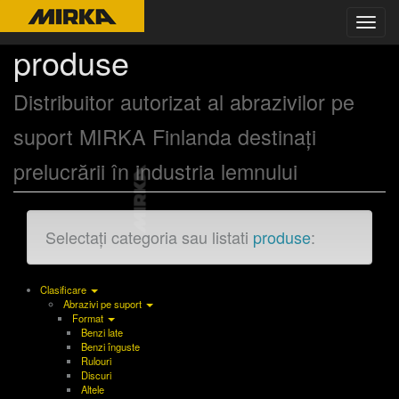
Toggl
navig
produse
Distribuitor autorizat al abrazivilor pe
suport MIRKA Finlanda destinaţi
prelucrării în industria lemnului
Selectați categoria sau listati
produse
:
Clasificare
Abrazivi pe suport
Format
Benzi late
Benzi înguste
Rulouri
Discuri
Altele