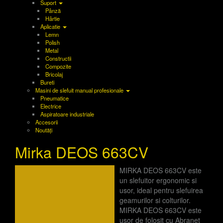
Suport
Pânză
Hârtie
Aplicatie
Lemn
Polish
Metal
Constructii
Compozite
Bricolaj
Bureti
Masini de slefuit manual profesionale
Pneumatice
Electrice
Aspiratoare industriale
Accesorii
Noutăți
Mirka DEOS 663CV
MIRKA DEOS 663CV este
un slefuitor ergonomic si
usor, ideal pentru slefuirea
geamurilor si colturilor.
MIRKA DEOS 663CV este
usor de folosit cu Abranet