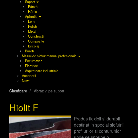
Suport
Pânză
Hârtie
Aplicatie
Lemn
Polish
Metal
Constructii
Compozite
Bricolaj
Bureti
Masini de slefuit manual profesionale
Pneumatice
Electrice
Aspiratoare industriale
Accesorii
News
Clasificare
Abrazivi pe suport
Hiolit F
Produs flexibil si durabil
destinat in special slefuirii
profilurilor si contururilor
unde se impune o