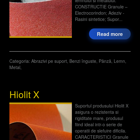
lemnului si metalului.
CONSTRUCTIE Granule –
Electrocorindon; Adeziv -
Rasini sintetice; Supor...
Read more
Categoria:
Abrazivi pe suport
,
Benzi înguste
,
Pânză
,
Lemn
,
Metal
,
Hiolit X
Suportul produsului Hiolit X
asigura o rezistenta si
rigiditate mare, produsul
fiind ideal intr-o serie de
operatii de slefuire dificila.
CARACTERISTICI Granule