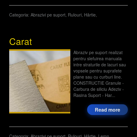
Categoria:
Abrazivi pe suport
,
Rulouri
,
Hârtie
,
Carat
Abraziv pe suport realizat
pentru slefuirea manuala
intre straturile de lacuri sau
vopsele pentru suprafete
plane sau cu curburi line.
CONSTRUCTIE Granule -
Carbura de siliciu Adeziv -
Rasina Suport - Har...
Read more
Categoria:
Abrazivi pe suport
,
Rulouri
,
Hârtie
,
Lemn
,