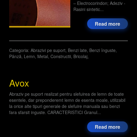
– Electrocorindon; Adeziv -
Rasini sintetic...
Read more
Categoria:
Abrazivi pe suport
,
Benzi late
,
Benzi înguste
,
Pânză
,
Lemn
,
Metal
,
Constructii
,
Bricolaj
,
Avox
Abraziv pe suport realizat pentru slefuirea de lemn de toate
esentele, dar preponderemt lemn de esenta moale, utilizabil
la orice alte tipuri generale de slefuire manuala sau benzi
fara sfarsit inguste. CARACTERISTICI Granul...
Read more