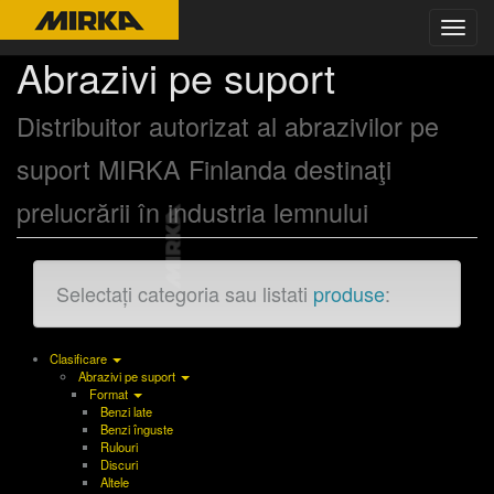
Toggl
navig
Abrazivi pe suport
Distribuitor autorizat al abrazivilor pe
suport MIRKA Finlanda destinaţi
prelucrării în industria lemnului
Selectați categoria sau listati
produse
:
Clasificare
Abrazivi pe suport
Format
Benzi late
Benzi înguste
Rulouri
Discuri
Altele