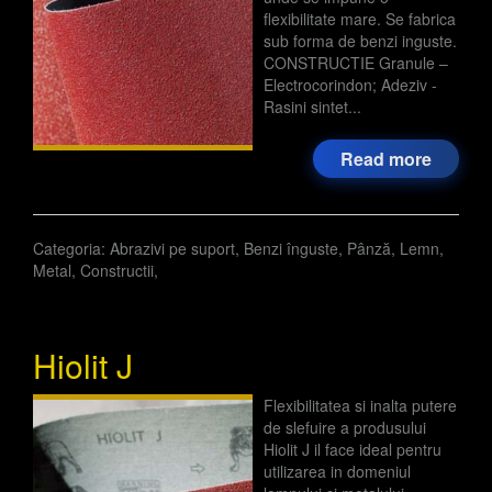
flexibilitate mare. Se fabrica
sub forma de benzi inguste.
CONSTRUCTIE Granule –
Electrocorindon; Adeziv -
Rasini sintet...
Read more
Categoria:
Abrazivi pe suport
,
Benzi înguste
,
Pânză
,
Lemn
,
Metal
,
Constructii
,
Hiolit J
Flexibilitatea si inalta putere
de slefuire a produsului
Hiolit J il face ideal pentru
utilizarea in domeniul