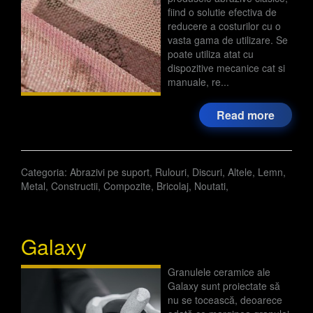
fiind o solutie efectiva de
reducere a costurilor cu o
vasta gama de utilizare. Se
poate utiliza atat cu
dispozitive mecanice cat si
manuale, re...
Read more
Categoria:
Abrazivi pe suport
,
Rulouri
,
Discuri
,
Altele
,
Lemn
,
Metal
,
Constructii
,
Compozite
,
Bricolaj
,
Noutati
,
Galaxy
Granulele ceramice ale
Galaxy sunt proiectate să
nu se tocească, deoarece