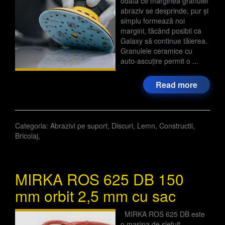
odată ce marginea granulei
abraziv se desprinde, pur și
simplu formează noi
margini, făcând posibil ca
Galaxy să continue tăierea.
Granulele ceramice cu
auto-ascuțire permit o ...
Read more
Categoria:
Abrazivi pe suport
,
Discuri
,
Lemn
,
Constructii
,
Bricolaj
,
MIRKA ROS 625 DB 150
mm orbit 2,5 mm cu sac
MIRKA ROS 625 DB este
o masina de slefuit