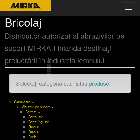
Toggl
navig
Bricolaj
Distribuitor autorizat al abrazivilor pe
suport MIRKA Finlanda destinaţi
prelucrării în industria lemnului
Selectați categoria sau listati
produse
:
Clasificare
Abrazivi pe suport
Format
Benzi late
Benzi înguste
Rulouri
Discuri
Altele