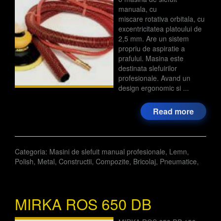
manuala, cu
miscare rotativa orbitala, cu
excentricitatea platoului de
2,5 mm. Are un sistem
propriu de aspiratie a
prafului. Masina este
destinata slefuirilor
profesionale. Avand un
design ergonomic si ...
Read more
Categoria:
Masini de slefuit manual profesionale
,
Lemn
,
Polish
,
Metal
,
Constructii
,
Compozite
,
Bricolaj
,
Pneumatice
,
MIRKA ROS 650 DB