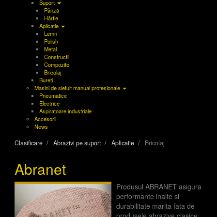
Suport
Pânză
Hârtie
Aplicatie
Lemn
Polish
Metal
Constructii
Compozite
Bricolaj
Bureti
Masini de slefuit manual profesionale
Pneumatice
Electrice
Aspiratoare industriale
Accesorii
News
Clasificare
Abrazivi pe suport
Aplicatie
Bricolaj
Abranet
Produsul ABRANET asigura
performante inalte si
durabilitate marita fata de
produsele abrazive clasice,