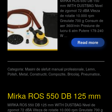
MIRKA ROS 650 DB 150
mm WITH DUSTBAG Nivel
de zgomot 72 dBA Viteza
de rotatie 10.000 rpm
Greutate 700 g Consum de
aer 360l/min Presiune de
lucru 6 atm Putere 179-240
W ...
Read more
Categoria:
Masini de slefuit manual profesionale
,
Lemn
,
Polish
,
Metal
,
Constructii
,
Compozite
,
Bricolaj
,
Pneumatice
,
Mirka ROS 550 DB 125 mm
MIRKA ROS 550 DB 125 mm WITH DUSTBAG Nivel de
zgomot 72 dBA Viteza de rotatie 10.000 rpm Greutate 700 g